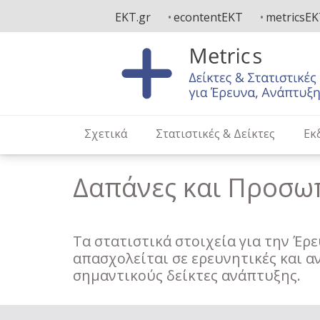
Παράκαμψη
EKT.gr
econtentEKT
metricsE
προς
το
κυρίως
περιεχόμενο
Σχετικά
Στατιστικές & Δείκτες
Εκ
Δαπάνες και Προσω
Τα στατιστικά στοιχεία για την Έρ
απασχολείται σε ερευνητικές και 
σημαντικούς δείκτες ανάπτυξης.