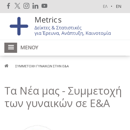
Παράκαμψη
ΕΛ
EN
προς
το
κυρίως
περιεχόμενο
ΜΕΝΟΎ
Breadcrumb
ΣΥΜΜΕΤΟΧΉ ΓΥΝΑΙΚΏΝ ΣΤΗΝ Ε&Α
Τα Νέα μας - Συμμετοχή
των γυναικών σε Ε&Α