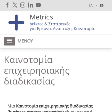
Παράκαμψη
ΕΛ
EN
προς
το
κυρίως
περιεχόμενο
ΜΕΝΟΎ
Καινοτομία
επιχειρησιακής
διαδικασίας
Μια
Καινοτομία επιχειρησιακής διαδικασίας