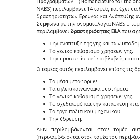
Προγραμμάτων – (Nomenclature for the anal
NABS) περιλαμβάνει 14 τομείς και έχει υιο
δραστηριοτήτων Έρευνας και Ανάπτυξης α
Σύμφωνα με την ονοματολογία NABS o τομ
περιλαμβάνει
δραστηριότητες Ε&Α
που σχε
Την ανάπτυξη της γης και των υποδο
Το γενικό καθορισμό χρήσεων γης.
Την προστασία από επιβλαβείς επιπτ
Ο τομέας αυτός περιλαμβάνει επίσης τις δ
Τα μέσα μεταφορών.
Τα τηλεπικοινωνιακά συστήματα.
Το γενικό καθορισμό χρήσεων γης.
Το σχεδιασμό και την κατασκευή κτιρ
Τα έργα πολιτικού μηχανικού.
Την ύδρευση.
ΔΕΝ περιλαμβάνονται στον τομέα αυ
(περιλαμβάνονται στον τομέα του περιβάλλο