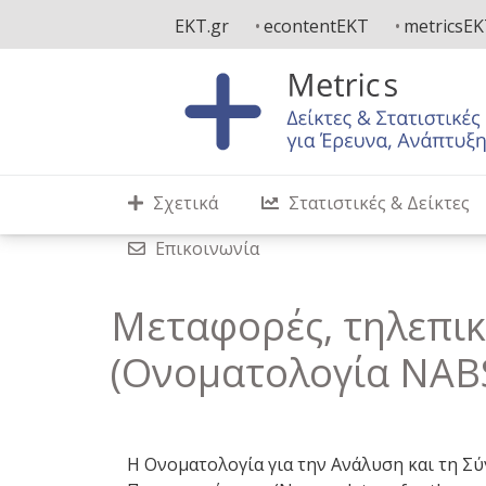
Παράκαμψη
EKT.gr
econtentEKT
metricsE
προς
το
κυρίως
περιεχόμενο
Σχετικά
Στατιστικές & Δείκτες
Επικοινωνία
Μεταφορές, τηλεπικ
(Ονοματολογία NAB
Η Ονοματολογία για την Ανάλυση και τη 