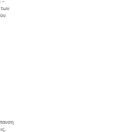
 –
 των
ύν.
πανση
ις,