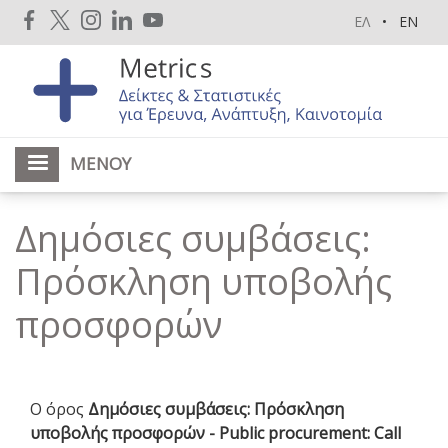
Παράκαμψη
ΕΛ
EN
προς
το
κυρίως
περιεχόμενο
ΜΕΝΟΎ
Δημόσιες συμβάσεις:
Πρόσκληση υποβολής
προσφορών
Ο όρος
Δημόσιες συμβάσεις: Πρόσκληση
υποβολής προσφορών - Public procurement: Call