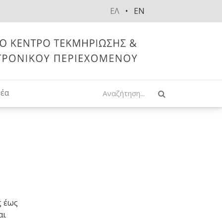
ΕΛ
EN
Αναζήτηση
έα
ς έως
αι