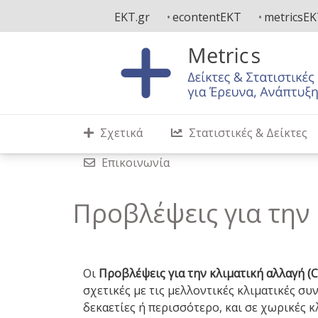
Παράκαμψη
EKT.gr
econtentEKT
metricsE
προς
το
κυρίως
περιεχόμενο
Σχετικά
Στατιστικές & Δείκτες
Επικοινωνία
Προβλέψεις για την
Οι
Προβλέψεις για την κλιματική αλλαγή (C
σχετικές με τις μελλοντικές κλιματικές σ
δεκαετίες ή περισσότερο, και σε χωρικές κ