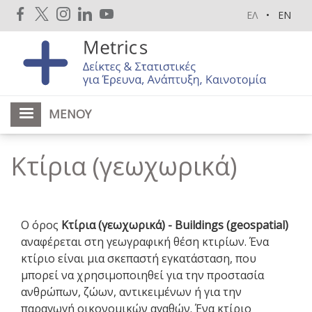
Παράκαμψη
ΕΛ
EN
προς
το
κυρίως
περιεχόμενο
ΜΕΝΟΎ
Κτίρια (γεωχωρικά)
Ο όρος
Κτίρια (γεωχωρικά) - Buildings (geospatial)
αναφέρεται στη γεωγραφική θέση κτιρίων. Ένα
κτίριο είναι μια σκεπαστή εγκατάσταση, που
μπορεί να χρησιμοποιηθεί για την προστασία
ανθρώπων, ζώων, αντικειμένων ή για την
παραγωγή οικονομικών αγαθών. Ένα κτίριο