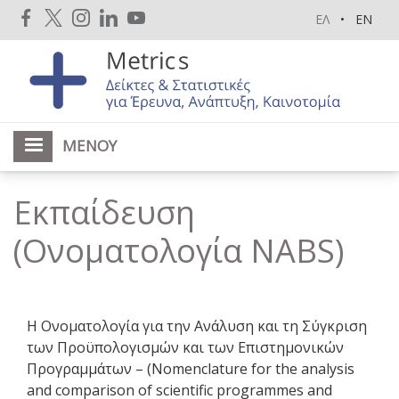
Παράκαμψη
ΕΛ
EN
προς
το
κυρίως
περιεχόμενο
ΜΕΝΟΎ
Εκπαίδευση
(Ονοματολογία NABS)
Η Ονοματολογία για την Ανάλυση και τη Σύγκριση
των Προϋπολογισμών και των Επιστημονικών
Προγραμμάτων – (Nomenclature for the analysis
and comparison of scientific programmes and