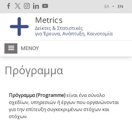
Παράκαμψη
ΕΛ
EN
προς
το
κυρίως
περιεχόμενο
ΜΕΝΟΎ
Πρόγραμμα
Πρόγραμμα (Programme)
είναι ένα σύνολο
σχεδίων, υπηρεσιών ή έργων που οργανώνονται
για την επίτευξη συγκεκριμένων στόχων και
στόχων.