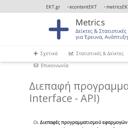
Παράκαμψη
EKT.gr
econtentEKT
metricsE
προς
το
κυρίως
περιεχόμενο
Σχετικά
Στατιστικές & Δείκτες
Επικοινωνία
Διεπαφή προγραμμα
Interface - API)
Οι
Διεπαφές προγραμματισμού εφαρμογών (A