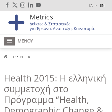
Παράκαμψη
ΕΛ
EN
προς
το
κυρίως
περιεχόμενο
ΜΕΝΟΎ
Breadcrumb
ΕΚΔΌΣΕΙΣ ΕΚΤ
Health 2015: Η ελληνική
συμμετοχή στο
Πρόγραμμα “Health,
Demographic Change &