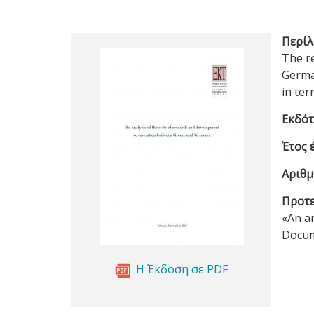
Περίλ
The r
Germa
in te
Εκδότ
Έτος 
Αριθμ
Προτε
«An a
Docum
Η Έκδοση σε PDF