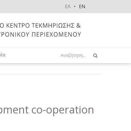
ΕΛ
EN
Αναζήτηση
έα
opment co-operation