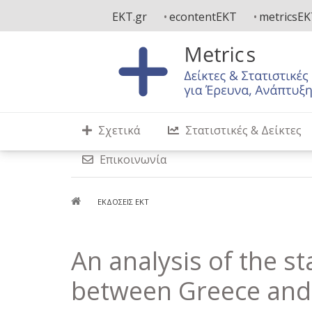
Παράκαμψη
EKT.gr
econtentEKT
metricsE
προς
το
κυρίως
περιεχόμενο
Σχετικά
Στατιστικές & Δείκτες
Επικοινωνία
Breadcrumb
ΕΚΔΌΣΕΙΣ ΕΚΤ
An analysis of the s
between Greece an