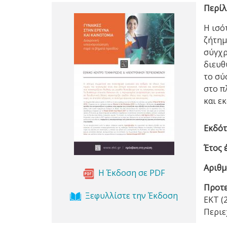
Περίλ
Η ισό
ζήτημ
σύγχρ
διευθ
το σύ
στο π
και ε
Εκδότ
Έτος 
Αριθμ
Η Έκδοση σε PDF
Προτε
Ξεφυλλίστε την Έκδοση
ΕΚΤ (
Περι