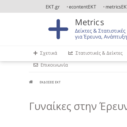
Παράκαμψη
EKT.gr
econtentEKT
metricsE
προς
το
κυρίως
περιεχόμενο
Σχετικά
Στατιστικές & Δείκτες
Επικοινωνία
Breadcrumb
ΕΚΔΌΣΕΙΣ ΕΚΤ
Γυναίκες στην Έρευ