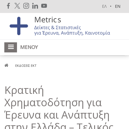
Παράκαμψη
ΕΛ
EN
προς
το
κυρίως
περιεχόμενο
ΜΕΝΟΎ
Breadcrumb
ΕΚΔΌΣΕΙΣ ΕΚΤ
Κρατική
Χρηματοδότηση για
Έρευνα και Ανάπτυξη
στην Ελλάδα – Τελικός