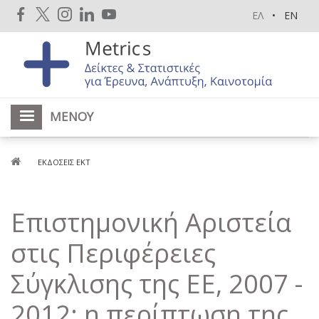
Παράκαμψη
ΕΛ
EN
προς
το
κυρίως
περιεχόμενο
ΜΕΝΟΎ
Breadcrumb
ΕΚΔΌΣΕΙΣ ΕΚΤ
Επιστημονική Αριστεία
στις Περιφέρειες
Σύγκλισης της ΕΕ, 2007 -
2012: η περίπτωση της