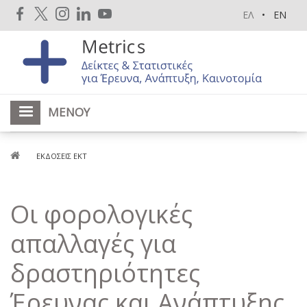
Παράκαμψη
ΕΛ
EN
προς
το
κυρίως
περιεχόμενο
ΜΕΝΟΎ
Breadcrumb
ΕΚΔΌΣΕΙΣ ΕΚΤ
Οι φορολογικές
απαλλαγές για
δραστηριότητες
Έρευνας και Ανάπτυξης