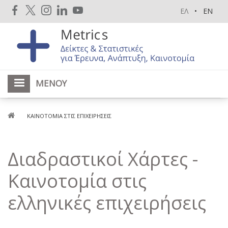
Παράκαμψη
ΕΛ
EN
προς
το
κυρίως
περιεχόμενο
ΜΕΝΟΎ
Breadcrumb
ΚΑΙΝΟΤΟΜΊΑ ΣΤΙΣ ΕΠΙΧΕΙΡΉΣΕΙΣ
Διαδραστικοί Χάρτες -
Καινοτομία στις
ελληνικές επιχειρήσεις