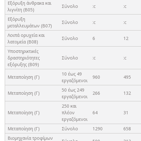
Εξόρυξη άνθρακα και
Σύνολο
:c
:c
λιγνίτη (B05)
Εξόρυξη
Σύνολο
:c
:c
μεταλλευμάτων (B07)
Λοιπά ορυχεία και
Σύνολο
6
12
λατομεία (B08)
Υποστηρικτικές
δραστηριότητες
Σύνολο
:c
:c
εξόρυξης (B09)
10 έως 49
Μεταποίηση (Γ)
960
495
εργαζόμενοι
50 έως 249
Μεταποίηση (Γ)
266
132
εργαζόμενοι
250 και
Μεταποίηση (Γ)
πλέον
64
31
εργαζόμενοι
Μεταποίηση (Γ)
Σύνολο
1290
658
Βιομηχανία τροφίμων