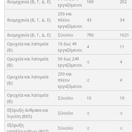
Βιομηχανία (Β, Γ, Δ, Ε)
169
202
εργαζόμενοι
250 και
Βιομηχανία (Β, Γ, Δ, Ε)
πλέον
43
34
εργαζόμενοι
Βιομηχανία (Β, Γ, Δ, Ε)
Σύνολο
790
1021
Ορυχεία και λατομεία
10 έως 49
4
11
(Β)
εργαζόμενοι
Ορυχεία και λατομεία
50 έως 249
:c
4
(Β)
εργαζόμενοι
250 και
Ορυχεία και λατομεία
πλέον
:c
4
(Β)
εργαζόμενοι
Ορυχεία και λατομεία
Σύνολο
10
19
(Β)
Εξόρυξη άνθρακα και
Σύνολο
:c
:c
λιγνίτη (B05)
Εξόρυξη
Σύνολο
:c
:c
μεταλλευμάτων (B07)