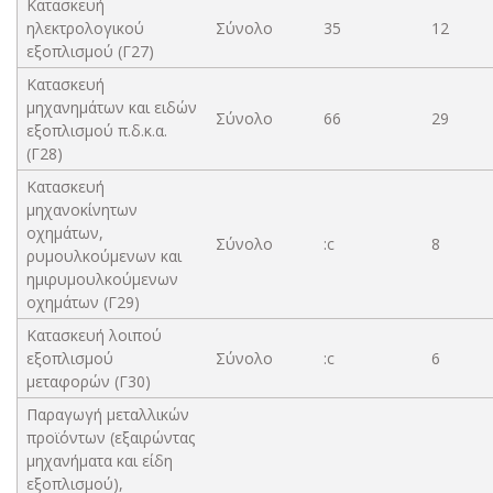
Κατασκευή
ηλεκτρολογικού
Σύνολο
35
12
εξοπλισμού (Γ27)
Κατασκευή
μηχανημάτων και ειδών
Σύνολο
66
29
εξοπλισμού π.δ.κ.α.
(Γ28)
Κατασκευή
μηχανοκίνητων
οχημάτων,
Σύνολο
:c
8
ρυμουλκούμενων και
ημιρυμουλκούμενων
οχημάτων (Γ29)
Κατασκευή λοιπού
εξοπλισμού
Σύνολο
:c
6
μεταφορών (Γ30)
Παραγωγή μεταλλικών
προϊόντων (εξαιρώντας
μηχανήματα και είδη
εξοπλισμού),