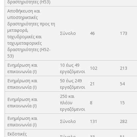
δραστηριότητες (H53)
Αποθήκευση και
υποστηρικτικές
δραστηριότητες προς τη
μεταφορά,
Σύνολο
46
173
ταχυδρομικές και
ταχυμεταφορικές
δραστηριότητες (Η52-
53)
Ενημέρωση και
10 έως 49
102
213
επικοινωνία (Ι)
εργαζόμενοι
Ενημέρωση και
50 έως 249
21
54
επικοινωνία (Ι)
εργαζόμενοι
250 και
Ενημέρωση και
πλέον
8
15
επικοινωνία (Ι)
εργαζόμενοι
Ενημέρωση και
Σύνολο
131
282
επικοινωνία (Ι)
Εκδοτικές
Σύνολο
33
51