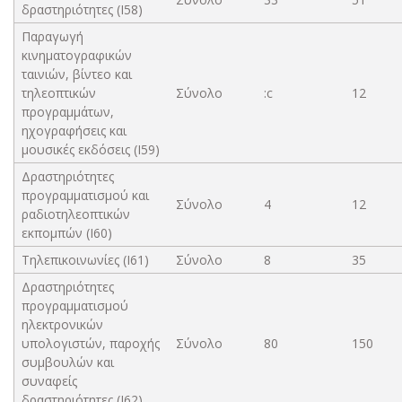
δραστηριότητες (Ι58)
Παραγωγή
κινηματογραφικών
ταινιών, βίντεο και
τηλεοπτικών
Σύνολο
:c
12
προγραμμάτων,
ηχογραφήσεις και
μουσικές εκδόσεις (Ι59)
Δραστηριότητες
προγραμματισμού και
Σύνολο
4
12
ραδιοτηλεοπτικών
εκπομπών (Ι60)
Τηλεπικοινωνίες (Ι61)
Σύνολο
8
35
Δραστηριότητες
προγραμματισμού
ηλεκτρονικών
υπολογιστών, παροχής
Σύνολο
80
150
συμβουλών και
συναφείς
δραστηριότητες (Ι62)