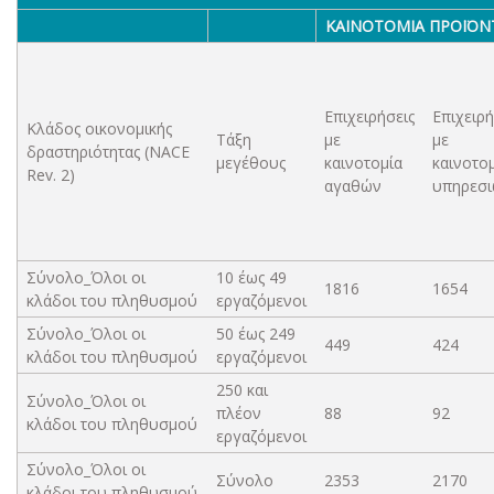
ΚΑΙΝΟΤΟΜΊΑ ΠΡΟΪΌΝ
Επιχειρήσεις
Επιχειρή
Κλάδος οικονομικής
Τάξη
με
με
δραστηριότητας (NACE
μεγέθους
καινοτομία
καινοτο
Rev. 2)
αγαθών
υπηρεσ
Σύνολο_Όλοι οι
10 έως 49
1816
1654
κλάδοι του πληθυσμού
εργαζόμενοι
Σύνολο_Όλοι οι
50 έως 249
449
424
κλάδοι του πληθυσμού
εργαζόμενοι
250 και
Σύνολο_Όλοι οι
πλέον
88
92
κλάδοι του πληθυσμού
εργαζόμενοι
Σύνολο_Όλοι οι
Σύνολο
2353
2170
κλάδοι του πληθυσμού