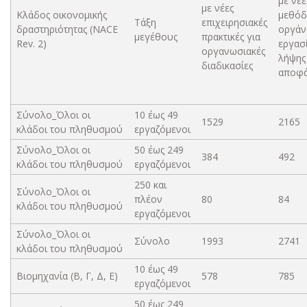
με νέε
με νέες
Κλάδος οικονομικής
μεθόδ
Τάξη
επιχειρησιακές
δραστηριότητας (NACE
οργάν
μεγέθους
πρακτικές για
Rev. 2)
εργασ
οργανωσιακές
λήψης
διαδικασίες
αποφ
Σύνολο_Όλοι οι
10 έως 49
1529
2165
κλάδοι του πληθυσμού
εργαζόμενοι
Σύνολο_Όλοι οι
50 έως 249
384
492
κλάδοι του πληθυσμού
εργαζόμενοι
250 και
Σύνολο_Όλοι οι
πλέον
80
84
κλάδοι του πληθυσμού
εργαζόμενοι
Σύνολο_Όλοι οι
Σύνολο
1993
2741
κλάδοι του πληθυσμού
10 έως 49
Βιομηχανία (Β, Γ, Δ, Ε)
578
785
εργαζόμενοι
50 έως 249