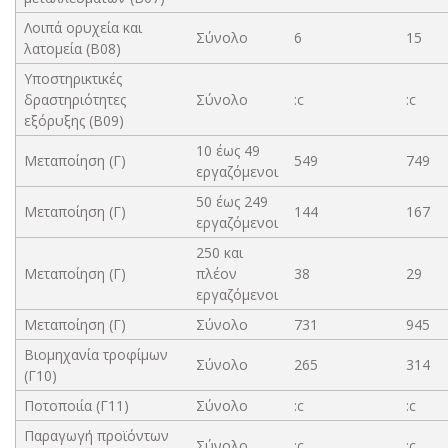
Λοιπά ορυχεία και
Σύνολο
6
15
λατομεία (B08)
Υποστηρικτικές
δραστηριότητες
Σύνολο
:c
:c
εξόρυξης (B09)
10 έως 49
Μεταποίηση (Γ)
549
749
εργαζόμενοι
50 έως 249
Μεταποίηση (Γ)
144
167
εργαζόμενοι
250 και
Μεταποίηση (Γ)
πλέον
38
29
εργαζόμενοι
Μεταποίηση (Γ)
Σύνολο
731
945
Βιομηχανία τροφίμων
Σύνολο
265
314
(Γ10)
Ποτοποιία (Γ11)
Σύνολο
:c
:c
Παραγωγή προϊόντων
Σύνολο
:c
:c