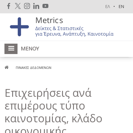
Παράκαμψη
ΕΛ
EN
προς
το
κυρίως
περιεχόμενο
ΜΕΝΟΎ
Breadcrumb
ΠΊΝΑΚΕΣ ΔΕΔΟΜΈΝΩΝ
Επιχειρήσεις ανά
επιμέρους τύπο
καινοτομίας, κλάδο
οικονομικής