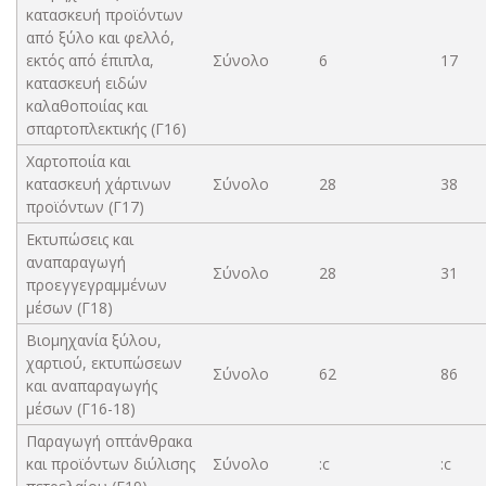
κατασκευή προϊόντων
από ξύλο και φελλό,
εκτός από έπιπλα,
Σύνολο
6
17
κατασκευή ειδών
καλαθοποιίας και
σπαρτοπλεκτικής (Γ16)
Χαρτοποιία και
κατασκευή χάρτινων
Σύνολο
28
38
προϊόντων (Γ17)
Εκτυπώσεις και
αναπαραγωγή
Σύνολο
28
31
προεγγεγραμμένων
μέσων (Γ18)
Βιομηχανία ξύλου,
χαρτιού, εκτυπώσεων
Σύνολο
62
86
και αναπαραγωγής
μέσων (Γ16-18)
Παραγωγή οπτάνθρακα
και προϊόντων διύλισης
Σύνολο
:c
:c