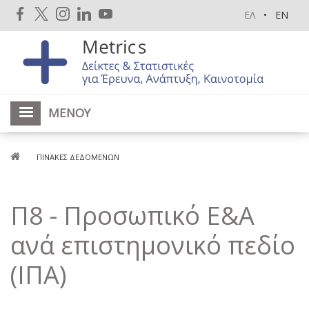
Παράκαμψη
ΕΛ
EN
προς
το
κυρίως
περιεχόμενο
ΜΕΝΟΎ
Breadcrumb
ΠΊΝΑΚΕΣ ΔΕΔΟΜΈΝΩΝ
Π8 - Προσωπικό Ε&Α
ανά επιστημονικό πεδίο
(ΙΠΑ)