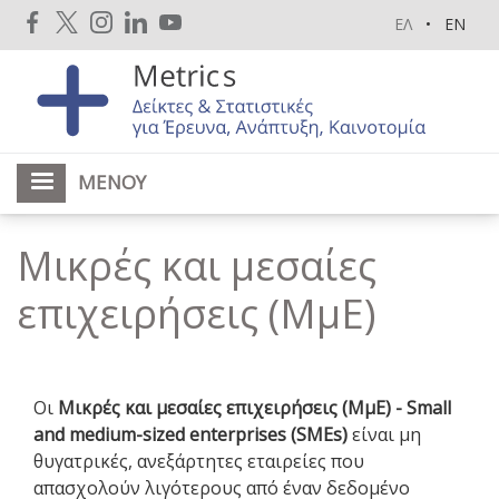
Παράκαμψη
ΕΛ
EN
προς
το
κυρίως
περιεχόμενο
ΜΕΝΟΎ
Μικρές και μεσαίες
επιχειρήσεις (ΜμΕ)
Οι
Μικρές και μεσαίες επιχειρήσεις (ΜμΕ) - Small
and medium-sized enterprises (SMEs)
είναι μη
θυγατρικές, ανεξάρτητες εταιρείες που
απασχολούν λιγότερους από έναν δεδομένο