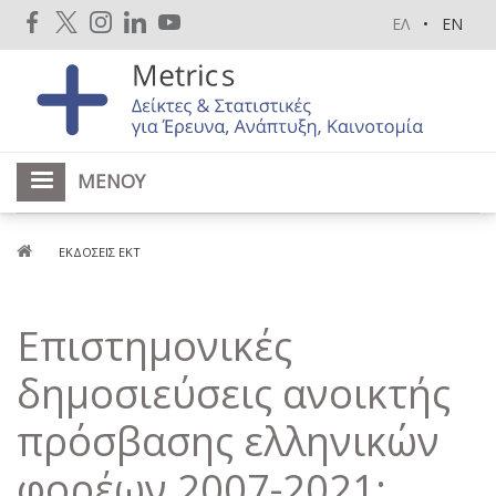
Παράκαμψη
ΕΛ
EN
προς
το
κυρίως
περιεχόμενο
ΜΕΝΟΎ
Breadcrumb
ΕΚΔΌΣΕΙΣ ΕΚΤ
Επιστημονικές
δημοσιεύσεις ανοικτής
πρόσβασης ελληνικών
φορέων 2007-2021: