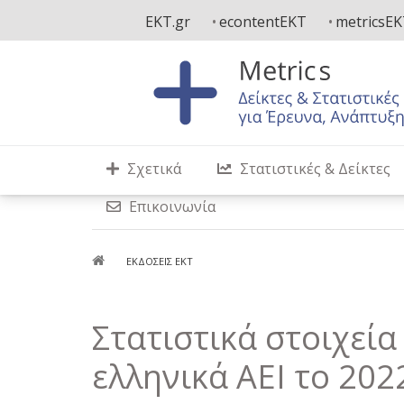
Παράκαμψη
EKT.gr
econtentEKT
metricsE
προς
το
κυρίως
περιεχόμενο
Σχετικά
Στατιστικές & Δείκτες
Επικοινωνία
Breadcrumb
ΕΚΔΌΣΕΙΣ ΕΚΤ
Στατιστικά στοιχεί
ελληνικά ΑΕΙ το 202