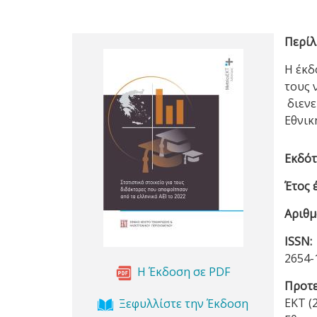
Περίλ
Η έκδ
τους 
διενε
Εθνικ
Εκδότ
Έτος 
Αριθμ
ISSN:
2654-
Η Έκδοση σε PDF
Προτε
ΕΚΤ (
Ξεφυλλίστε την Έκδοση