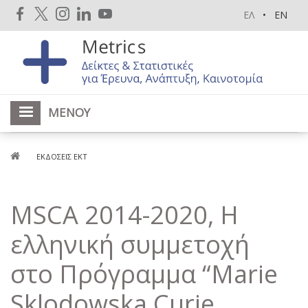
Παράκαμψη
ΕΛ
EN
προς
το
κυρίως
περιεχόμενο
ΜΕΝΟΎ
Breadcrumb
ΕΚΔΌΣΕΙΣ ΕΚΤ
MSCA 2014-2020, Η
ελληνική συμμετοχή
στο Πρόγραμμα “Marie
Sklodowska Curie