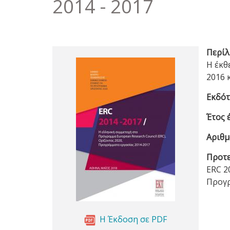
2014 - 2017
Περίλ
Η έκθ
2016 
Εκδότ
Έτος 
Αριθμ
Προτε
ERC 2
Προγρ
Η Έκδοση σε PDF