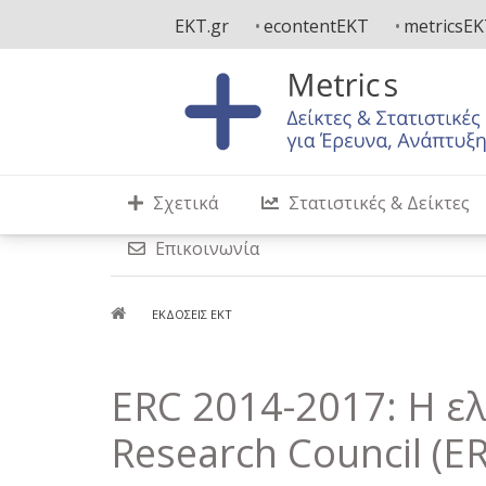
Παράκαμψη
EKT.gr
econtentEKT
metricsE
προς
το
κυρίως
περιεχόμενο
Σχετικά
Στατιστικές & Δείκτες
Επικοινωνία
Breadcrumb
ΕΚΔΌΣΕΙΣ ΕΚΤ
ERC 2014-2017: Η ε
Research Council (E