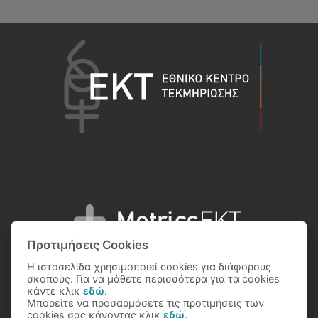
Προτιμήσεις Cookies
Η ιστοσελίδα χρησιμοποιεί cookies για διάφορους
σκοπούς. Για να μάθετε περισσότερα για τα cookies
κάντε κλικ
εδώ
.
Μπορείτε να προσαρμόσετε τις προτιμήσεις των
© 2026 National Documentation Centre
cookies σας κάνοντας κλικ
εδώ
.