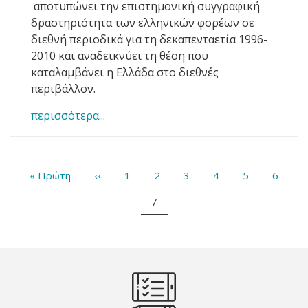
αποτυπώνει την επιστημονική συγγραφική
δραστηριότητα των ελληνικών φορέων σε
διεθνή περιοδικά για τη δεκαπενταετία 1996-
2010 και αναδεικνύει τη θέση που
καταλαμβάνει η Ελλάδα στο διεθνές
περιβάλλον.
περισσότερα...
Σελιδοποίηση
First
« Πρώτη
Προηγούμενη
‹‹
Σελίδα
1
Σελίδα
2
Σελίδα
3
Σελίδα
4
Σελίδα
5
Σελίδα
6
page
σελίδα
Τρέχουσα
7
σελίδα