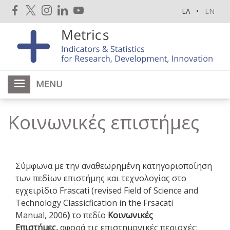
Skip
ΕΛ
EN
to
main
content
MENU
Κοινωνικές επιστήμες
Σύμφωνα με την αναθεωρημένη κατηγοριοποίηση
των πεδίων επιστήμης και τεχνολογίας στο
εγχειρίδιο Frascati (revised Field of Science and
Technology Classicfication in the Frsacati
Manual,
2006
)
το πεδίο
Κοινωνικές
Επιστήμες,
αφορά τις επιστημονικές περιοχές: