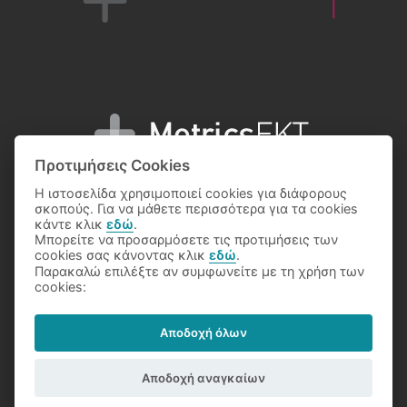
Προτιμήσεις Cookies
Η ιστοσελίδα χρησιμοποιεί cookies για διάφορους
σκοπούς. Για να μάθετε περισσότερα για τα cookies
κάντε κλικ
εδώ
.
Μπορείτε να προσαρμόσετε τις προτιμήσεις των
© 2026 National Documentation Centre
cookies σας κάνοντας κλικ
εδώ
.
Παρακαλώ επιλέξτε αν συμφωνείτε με τη χρήση των
cookies:
Αποδοχή όλων
Terms
Privacy Policy
Copyright Notice
Αποδοχή αναγκαίων