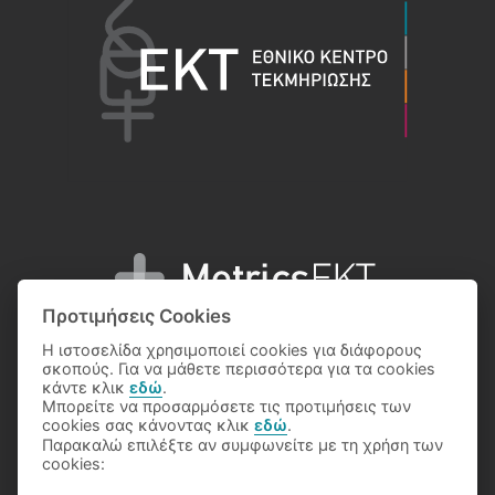
Προτιμήσεις Cookies
Η ιστοσελίδα χρησιμοποιεί cookies για διάφορους
σκοπούς. Για να μάθετε περισσότερα για τα cookies
κάντε κλικ
εδώ
.
Μπορείτε να προσαρμόσετε τις προτιμήσεις των
© 2026 National Documentation Centre
cookies σας κάνοντας κλικ
εδώ
.
Παρακαλώ επιλέξτε αν συμφωνείτε με τη χρήση των
cookies: